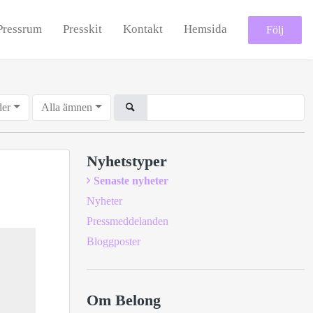
Pressrum
Presskit
Kontakt
Hemsida
Följ
der
Alla ämnen
Nyhetstyper
Senaste nyheter
Nyheter
Pressmeddelanden
Bloggposter
Om Belong