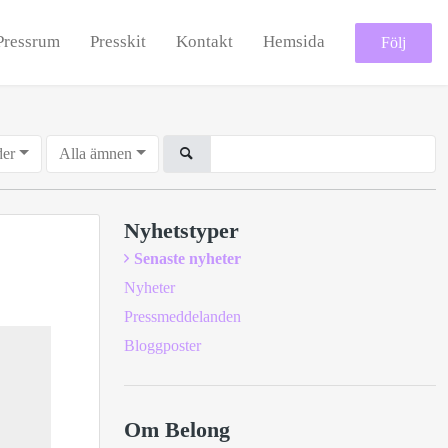
Pressrum
Presskit
Kontakt
Hemsida
Följ
der
Alla ämnen
Nyhetstyper
Senaste nyheter
Nyheter
Pressmeddelanden
Bloggposter
Om Belong