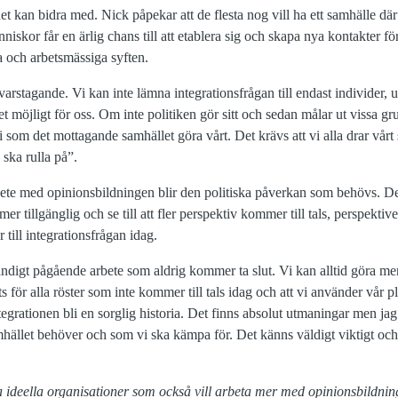
det kan bidra med. Nick påpekar att de flesta nog vill ha ett samhälle dä
iskor får en ärlig chans till att etablera sig och skapa nya kontakter fö
ta och arbetsmässiga syften.
rstagande. Vi kan inte lämna integrationsfrågan till endast individer, ut
et möjligt för oss. Om inte politiken gör sitt och sedan målar ut vissa g
som det mottagande samhället göra vårt. Det krävs att vi alla drar vårt st
 ska rulla på”.
arbete med opinionsbildningen blir den politiska påverkan som behövs. Det
 mer tillgänglig och se till att fler perspektiv kommer till tals, perspekt
 till integrationsfrågan idag.
ändigt pågående arbete som aldrig kommer ta slut. Vi kan alltid göra me
för alla röster som inte kommer till tals idag och att vi använder vår pl
ntegrationen bli en sorglig historia. Det finns absolut utmaningar men jag h
hället behöver och som vi ska kämpa för. Det känns väldigt viktigt och ro
ra ideella organisationer som också vill arbeta mer med opinionsbildni