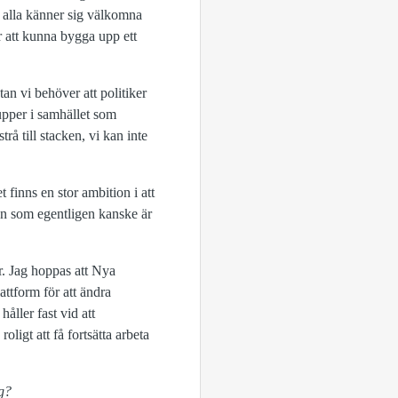
r alla känner sig välkomna
r att kunna bygga upp ett
an vi behöver att politiker
rupper i samhället som
rå till stacken, vi kan inte
 finns en stor ambition i att
iven som egentligen kanske är
r. Jag hoppas att Nya
attform för att ändra
åller fast vid att
ligt att få fortsätta arbeta
ng?