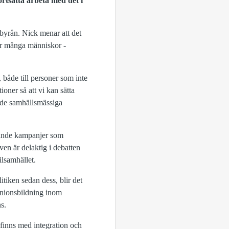
rtsätta arbeta med det i
byrån. Nick menar att det
för många människor -
både till personer som inte
ioner så att vi kan sätta
a de samhällsmässiga
dande kampanjer som
en är delaktig i debatten
ilsamhället.
itiken sedan dess, blir det
pinionsbildning inom
ns.
 finns med integration och