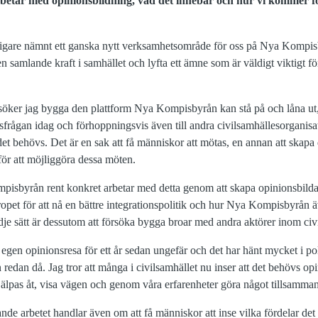
etar med opinionsbildning, vad det innebär och hur vi kommer fo
digare nämnt ett ganska nytt verksamhetsområde för oss på Nya Kompis
 en samlande kraft i samhället och lyfta ett ämne som är väldigt viktigt 
öker jag bygga den plattform Nya Kompisbyrån kan stå på och låna ut, 
nsfrågan idag och förhoppningsvis även till andra civilsamhällesorganisat
det behövs. Det är en sak att få människor att mötas, en annan att skap
för att möjliggöra dessa möten.
pisbyrån rent konkret arbetar med detta genom att skapa opinionsbil
pet för att nå en bättre integrationspolitik och hur Nya Kompisbyrån äv
edje sätt är dessutom att försöka bygga broar med andra aktörer inom civ
egen opinionsresa för ett år sedan ungefär och det har hänt mycket i pol
an redan då. Jag tror att många i civilsamhället nu inser att det behövs o
jälpas åt, visa vägen och genom våra erfarenheter göra något tillsamma
de arbetet handlar även om att få människor att inse vilka fördelar det