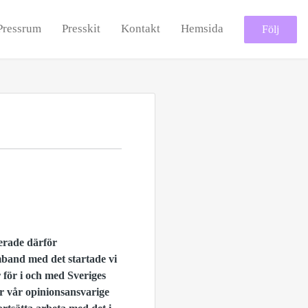
Pressrum
Presskit
Kontakt
Hemsida
Följ
serade därför
amband med det startade vi
 för i och med Sveriges
ar vår opinionsansvarige