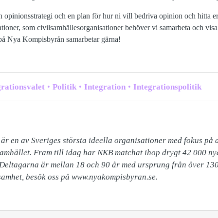
 opinionsstrategi och en plan för hur ni vill bedriva opinion och hitta er
sationer, som civilsamhällesorganisationer behöver vi samarbeta och visa
i på Nya Kompisbyrån samarbetar gärna!
rationsvalet
Politik
Integration
Integrationspolitik
 en av Sveriges största ideella organisationer med fokus på at
mhället. Fram till idag har NKB matchat ihop drygt 42 000 nya
Deltagarna är mellan 18 och 90 år med ursprung från över 130 
samhet, besök oss på www.nyakompisbyran.se.