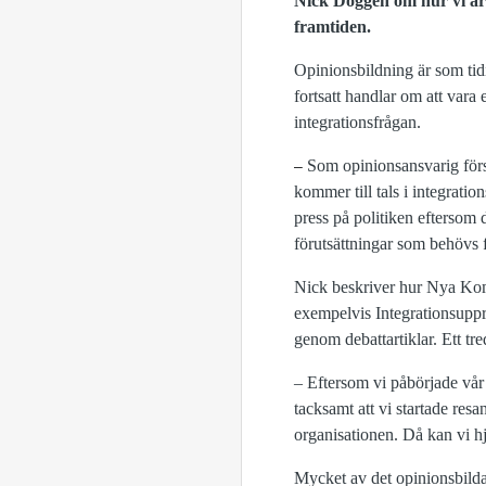
Nick Doggen om hur vi arb
framtiden.
Opinionsbildning är som ti
fortsatt handlar om att vara
integrationsfrågan.
Som opinionsansvarig förs
–
kommer till tals i integratio
press på politiken eftersom 
förutsättningar som behövs 
Nick beskriver hur Nya Kom
exempelvis Integrationsuppro
genom debattartiklar. Ett tr
– Eftersom vi påbörjade vår 
tacksamt att vi startade res
organisationen. Då kan vi h
Mycket av det opinionsbildan