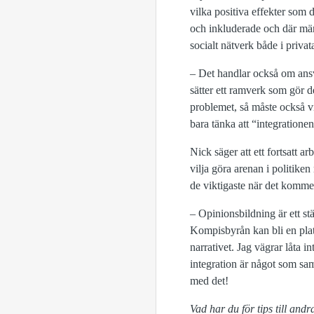
vilka positiva effekter som 
och inkluderade och där männ
socialt nätverk både i priva
– Det handlar också om ansva
sätter ett ramverk som gör d
problemet, så måste också vi 
bara tänka att “integrationen
Nick säger att ett fortsatt 
vilja göra arenan i politiken
de viktigaste när det kommer
– Opinionsbildning är ett st
Kompisbyrån kan bli en plats 
narrativet. Jag vägrar låta i
integration är något som sam
med det!
Vad har du för tips till and