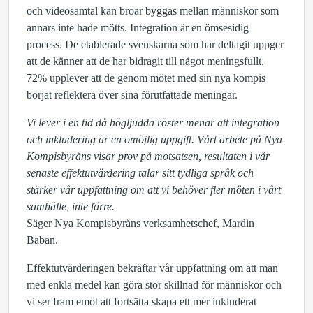
och videosamtal kan broar byggas mellan människor som
annars inte hade mötts. Integration är en ömsesidig
process. De etablerade svenskarna som har deltagit uppger
att de känner att de har bidragit till något meningsfullt,
72% upplever att de genom mötet med sin nya kompis
börjat reflektera över sina förutfattade meningar.
Vi lever i en tid då högljudda röster menar att integration
och inkludering är en omöjlig uppgift. Vårt arbete på Nya
Kompisbyråns visar prov på motsatsen, resultaten i vår
senaste effektutvärdering talar sitt tydliga språk och
stärker vår uppfattning om att vi behöver fler möten i vårt
samhälle, inte färre.
Säger Nya Kompisbyråns verksamhetschef, Mardin
Baban.
Effektutvärderingen bekräftar vår uppfattning om att man
med enkla medel kan göra stor skillnad för människor och
vi ser fram emot att fortsätta skapa ett mer inkluderat