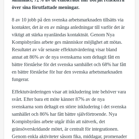
över sina förutfattade meningar.
8 av 10 jobb på den svenska arbetsmarknaden tillsätts via
kontakter, det är en av många anledningar till varför det är
viktigt att stärka nyanländas kontaktnät. Genom Nya
Kompisbyråns arbete ges människor möjlighet att mötas.
Resultatet av vår senaste effektutvärdering visar bland
annat att 86% av de nya svenskarna som deltagit fått en
bättre förståelse för det svenska samhället och 68% har fått
en bättre förståelse för hur den svenska arbetsmarknaden
fungerar.
Effektutvärderingen visar att inkludering inte behöver vara
svårt. Efter bara ett möte känner 87% av de nya
svenskarna som deltagit en större inkludering i det svenska
samhället och 86% har fått bättre självförtroende. Nya
Kompisbyråns arbete utgår ifrån att nätverk, det
gränsöverskridande mötet, är centralt för integrationen.
Genom enkla aktiviteter såsom fika, middagar, promenader